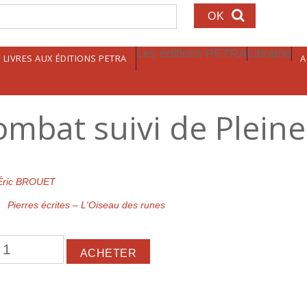
echerche
Les éditions PETRA
Librairie
LIVRES AUX ÉDITIONS PETRA
A
mbat suivi de Pleine
Éric BROUET
Pierres écrites – L'Oiseau des runes