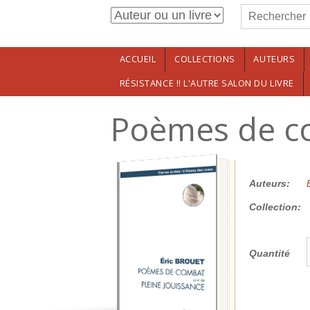
Formulaire de r
Aller au contenu principal
Rechercher
ACCUEIL
COLLECTIONS
AUTEURS
RÉSISTANCE !! L'AUTRE SALON DU LIVRE
Poèmes de co
14.00€
Auteurs:
Collection:
Quantité