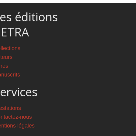
es éditions
PETRA
llections
teurs
vres
nuscrits
ervices
estations
ntactez-nous
ntions légales