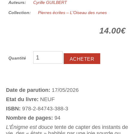
Auteurs:
Cyrille GUILBERT
Collection:
Pierres écrites – L'Oiseau des runes
14.00€
Quantité
Date de parution:
17/05/2026
Etat du livre:
NEUF
ISBN:
978-2-84743-388-3
Nombre de pages:
94
L’Énigme est douce
tente de capter des instants de
vie, des « états » habités par une joie sourde ou