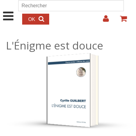
Aller au contenu principal
Rechercher
Formulaire de recherche
L'Énigme est douce
14.00€