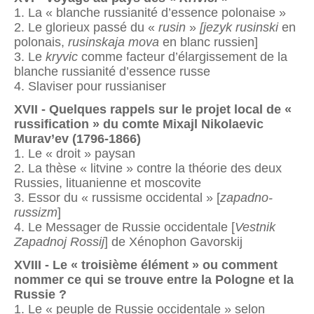
1. La « blanche russianité d’essence polonaise »
2. Le glorieux passé du «
rusin
»
[jezyk rusinski
en
polonais,
rusinskaja mova
en blanc russien]
3. Le
kryvic
comme facteur d’élargissement de la
blanche russianité d’essence russe
4. Slaviser pour russianiser
XVII - Quelques rappels sur le projet local de «
russification » du comte Mixajl Nikolaevic
Murav’ev (1796-1866)
1. Le « droit » paysan
2. La thèse « litvine » contre la théorie des deux
Russies, lituanienne et moscovite
3. Essor du « russisme occidental » [
zapadno-
russizm
]
4. Le Messager de Russie occidentale [
Vestnik
Zapadnoj Rossij
] de Xénophon Gavorskij
XVIII - Le « troisième élément » ou comment
nommer ce qui se trouve entre la Pologne et la
Russie ?
1. Le « peuple de Russie occidentale » selon