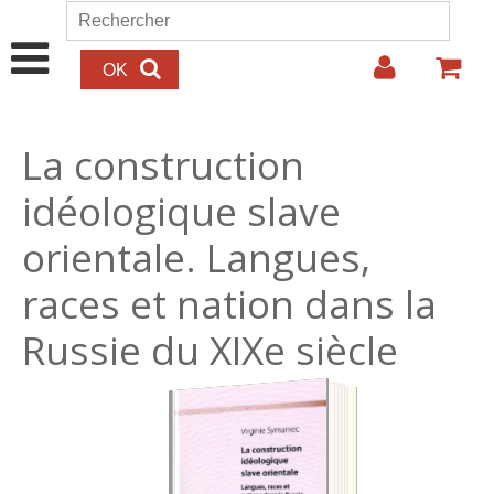
Aller au contenu principal
Rechercher
Formulaire de recherche
La construction
idéologique slave
orientale. Langues,
races et nation dans la
Russie du XIXe siècle
36.00€