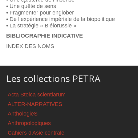
• Une quête de sens
• Fragmenter pour englober
• De l’expérience impériale de la biopolitique
• La stratégie « Biélorussie »
BIBLIOGRAPHIE INDICATIVE
INDEX DES NOMS
Les collections PETRA
Acta Stoica scientiarum
ALTER-NARRATIVES
AnthologieS
Anthropologiques
Cahiers d'Asie centrale