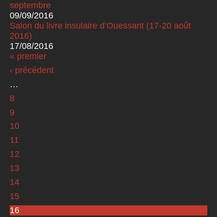
septembre
09/09/2016
Salon du livre insulaire d’Ouessant (17-20 août
2016)
17/08/2016
« premier
Pages
‹ précédent
…
8
9
10
11
12
13
14
15
16