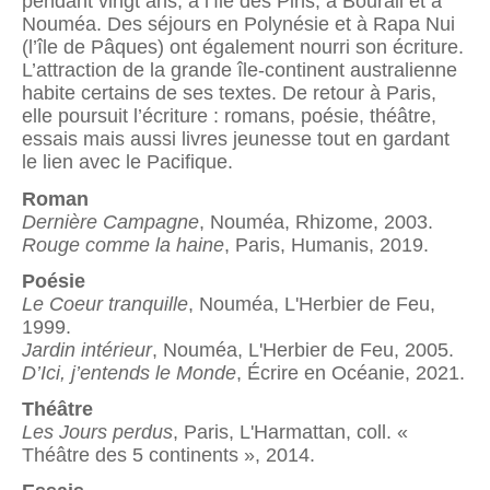
pendant vingt ans, à l’île des Pins, à Bourail et à
Nouméa. Des séjours en Polynésie et à Rapa Nui
(l’île de Pâques) ont également nourri son écriture.
L’attraction de la grande île-continent australienne
habite certains de ses textes. De retour à Paris,
elle poursuit l’écriture : romans, poésie, théâtre,
essais mais aussi livres jeunesse tout en gardant
le lien avec le Pacifique.
Roman
Dernière Campagne
, Nouméa, Rhizome, 2003.
Rouge comme la haine
, Paris, Humanis, 2019.
Poésie
Le Coeur tranquille
, Nouméa, L'Herbier de Feu,
1999.
Jardin intérieur
, Nouméa, L'Herbier de Feu, 2005.
D’Ici, j’entends le Monde
, Écrire en Océanie, 2021.
Théâtre
Les Jours perdus
, Paris, L'Harmattan, coll. «
Théâtre des 5 continents », 2014.